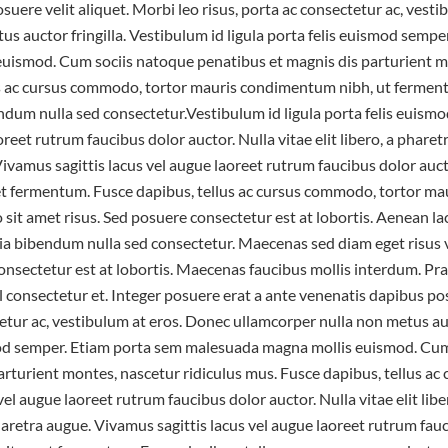
uere velit aliquet. Morbi leo risus, porta ac consectetur ac, vest
us auctor fringilla. Vestibulum id ligula porta felis euismod sempe
uismod. Cum sociis natoque penatibus et magnis dis parturient mo
us ac cursus commodo, tortor mauris condimentum nibh, ut fermen
endum nulla sed consectetur.Vestibulum id ligula porta felis euis
oreet rutrum faucibus dolor auctor. Nulla vitae elit libero, a pharetr
Vivamus sagittis lacus vel augue laoreet rutrum faucibus dolor auct
et fermentum. Fusce dapibus, tellus ac cursus commodo, tortor m
sit amet risus. Sed posuere consectetur est at lobortis. Aenean l
ia bibendum nulla sed consectetur. Maecenas sed diam eget risus v
nsectetur est at lobortis. Maecenas faucibus mollis interdum. 
l consectetur et. Integer posuere erat a ante venenatis dapibus po
tetur ac, vestibulum at eros. Donec ullamcorper nulla non metus au
smod semper. Etiam porta sem malesuada magna mollis euismod. Cu
arturient montes, nascetur ridiculus mus. Fusce dapibus, tellus a
vel augue laoreet rutrum faucibus dolor auctor. Nulla vitae elit lib
 pharetra augue. Vivamus sagittis lacus vel augue laoreet rutrum fau