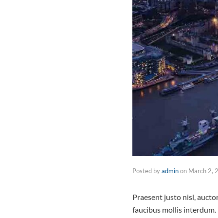
Posted by
admin
on
March 2, 
Praesent justo nisl, auct
faucibus mollis interdum.