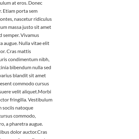
ibulum at eros. Donec
r. Etiam porta sem
ntes, nascetur ridiculus
tum massa justo sit amet
mod semper. Vivamus
a augue. Nulla vitae elit
or. Cras mattis
auris condimentum nibh,
acinia bibendum nulla sed
arius blandit sit amet
Praesent commodo cursus
suere velit aliquet.Morbi
ctor fringilla. Vestibulum
m sociis natoque
c cursus commodo,
ero, a pharetra augue.
cibus dolor auctor.Cras