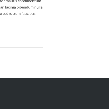
ortor mauris condimentum
ean lacinia bibendum nulla
aoreet rutrum faucibus