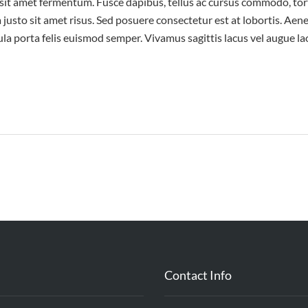
 sit amet fermentum. Fusce dapibus, tellus ac cursus commodo, t
justo sit amet risus. Sed posuere consectetur est at lobortis. Aen
ula porta felis euismod semper. Vivamus sagittis lacus vel augue l
Contact Info