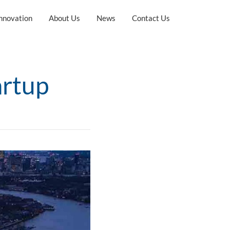
nnovation
About Us
News
Contact Us
artup