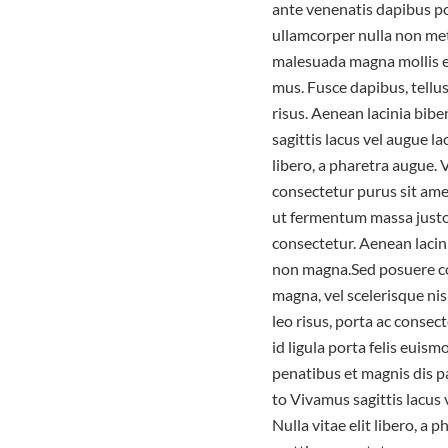
ante venenatis dapibus pos
ullamcorper nulla non met
malesuada magna mollis e
mus. Fusce dapibus, tell
risus. Aenean lacinia bib
sagittis lacus vel augue la
libero, a pharetra augue. 
consectetur purus sit am
ut fermentum massa justo 
consectetur. Aenean lacin
non magna.Sed posuere co
magna, vel scelerisque nis
leo risus, porta ac consec
id ligula porta felis eui
penatibus et magnis dis p
to Vivamus sagittis lacus 
Nulla vitae elit libero, a