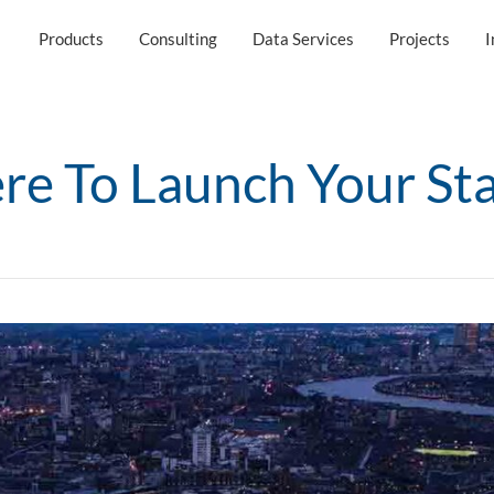
Products
Consulting
Data Services
Projects
I
e To Launch Your St